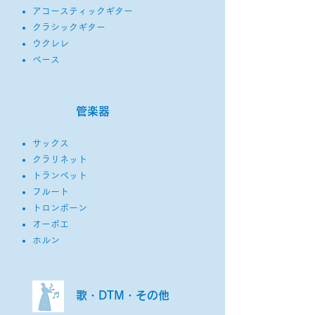
​アコースティックギター
クラシックギター
ウクレレ
​ベース
管楽器
サックス
クラリネット
トランペット
フルート
トロンボーン
オーボエ
ホルン
歌・DTM・その他