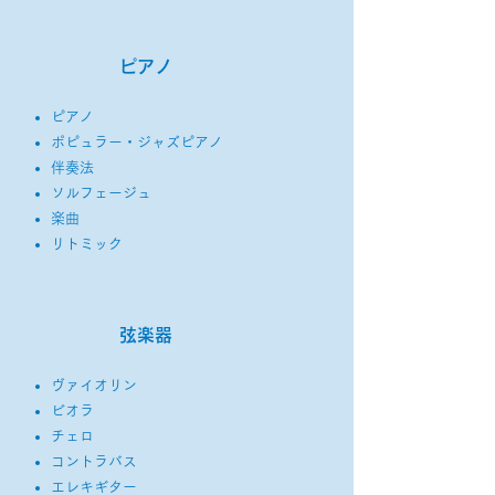
ピアノ
​ピアノ
ポピュラー・ジャズピアノ
伴奏法
ソルフェージュ
楽曲
リトミック
弦楽器
ヴァイオリン
ビオラ
チェロ
コントラバス
エレキギター