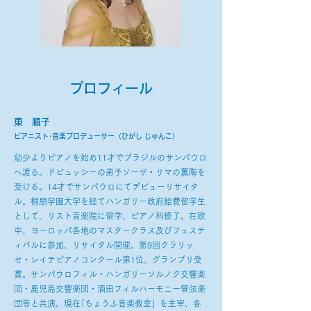
​プロフィール
東 順子
ピ
アニスト･音楽プロデューサー（ひがし じゅんこ）
幼少よりピアノを始め11才でブラジルのサンパウロ
へ渡る。ドビュッシーの弟子ソーザ・リマの薫陶を
受ける。14才でサンパウロにてデビューリサイタ
ル。桐朋学園大学を経てハンガリー政府給費留学生
として、リスト音楽院に留学、ピアノ科修了。在欧
中、ヨーロッパ各地のマスタークラス及びフェステ
ィバルに参加、リサイタル開催。第9回クラリッ
セ・レイテピアノコンクール第1位、グランプリ受
賞。サンパウロフィル・ハンガリーソルノク交響楽
団・鹿児島交響楽団・酒田フィルハーモニー管弦楽
団等と共演。現在｢ちょうふ音楽教室」を主宰、各